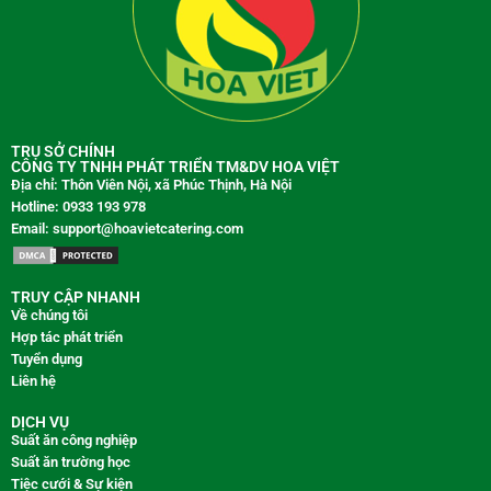
TRỤ SỞ CHÍNH
CÔNG TY TNHH PHÁT TRIỂN TM&DV HOA VIỆT
Địa chỉ: Thôn Viên Nội, xã Phúc Thịnh, Hà Nội
Hotline: 0933 193 978
Email: support@hoavietcatering.com
TRUY CẬP NHANH
Về chúng tôi
Hợp tác phát triển
Tuyển dụng
Liên hệ
DỊCH VỤ
Suất ăn công nghiệp
Suất ăn trường học
Tiệc cưới & Sự kiện