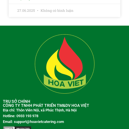
27.06.2025
Không có bình luận
TRỤ SỞ CHÍNH
CÔNG TY TNHH PHÁT TRIỂN TM&DV HOA VIỆT
Địa chỉ: Thôn Viên Nội, xã Phúc Thịnh, Hà Nội
Hotline: 0933 193 978
Email: support@hoavietcatering.com