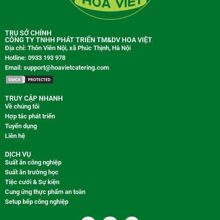
TRỤ SỞ CHÍNH
CÔNG TY TNHH PHÁT TRIỂN TM&DV HOA VIỆT
Địa chỉ: Thôn Viên Nội, xã Phúc Thịnh, Hà Nội
Hotline: 0933 193 978
Email: support@hoavietcatering.com
TRUY CẬP NHANH
Về chúng tôi
Hợp tác phát triển
Tuyển dụng
Liên hệ
DỊCH VỤ
Suất ăn công nghiệp
Suất ăn trường học
Tiệc cưới & Sự kiện
Cung ứng thực phẩm an toàn
Setup bếp công nghiệp