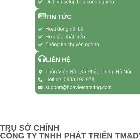
Dịch vụ setup bếp công nghiệp
TIN TỨC
Hoạt động nội bộ
Hợp tác phát triển
Thông tin chuyên ngành
LIÊN HỆ
Thôn Viên Nội, Xã Phúc Thịnh, Hà Nội
Hotline: 0933 193 978
support@hoavietcatering.com
TRỤ SỞ CHÍNH
CÔNG TY TNHH PHÁT TRIỂN TM&D