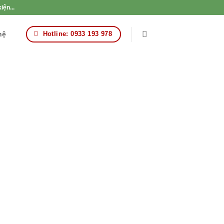
iện...
hệ
Hotline: 0933 193 978