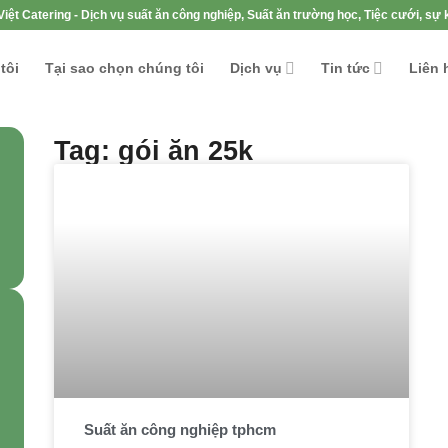
iệt Catering - Dịch vụ suất ăn công nghiệp, Suất ăn trường học, Tiệc cưới, sự k
tôi
Tại sao chọn chúng tôi
Dịch vụ
Tin tức
Liên 
Tag: gói ăn 25k
Suất ăn công nghiệp tphcm