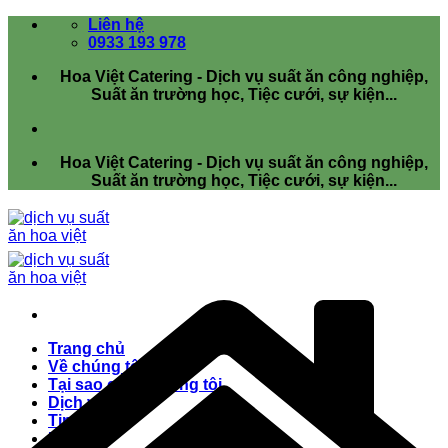
Bỏ
Liên hệ
qua
0933 193 978
nội
Hoa Việt Catering - Dịch vụ suất ăn công nghiệp,
dung
Suất ăn trường học, Tiệc cưới, sự kiện...
Hoa Việt Catering - Dịch vụ suất ăn công nghiệp,
Suất ăn trường học, Tiệc cưới, sự kiện...
Trang chủ
Về chúng tôi
Tại sao chọn chúng tôi
Dịch vụ
Tin tức
Liên hệ