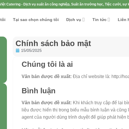
iệt Catering - Dịch vụ suất ăn công nghiệp, Suất ăn trường học, Tiệc cưới, sự k
tôi
Tại sao chọn chúng tôi
Dịch vụ
Tin tức
Liên 
Chính sách bảo mật
15/05/2025
Chúng tôi là ai
Văn bản được đề xuất:
Địa chỉ website là: http://h
Bình luận
Văn bản được đề xuất:
Khi khách truy cập để lại bì
liệu được hiển thị trong biểu mẫu bình luận và cũng l
agent của người dùng trình duyệt để giúp phát hiện b