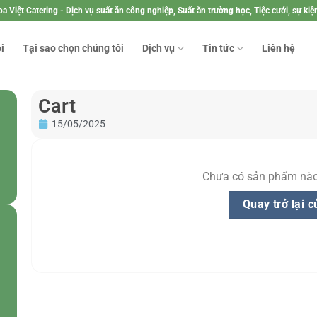
a Việt Catering - Dịch vụ suất ăn công nghiệp, Suất ăn trường học, Tiệc cưới, sự kiện
i
Tại sao chọn chúng tôi
Dịch vụ
Tin tức
Liên hệ
Cart
15/05/2025
Chưa có sản phẩm nào 
Quay trở lại 